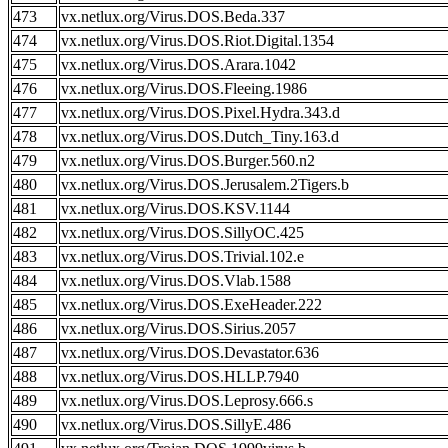
473
vx.netlux.org/Virus.DOS.Beda.337
474
vx.netlux.org/Virus.DOS.Riot.Digital.1354
475
vx.netlux.org/Virus.DOS.Arara.1042
476
vx.netlux.org/Virus.DOS.Fleeing.1986
477
vx.netlux.org/Virus.DOS.Pixel.Hydra.343.d
478
vx.netlux.org/Virus.DOS.Dutch_Tiny.163.d
479
vx.netlux.org/Virus.DOS.Burger.560.n2
480
vx.netlux.org/Virus.DOS.Jerusalem.2Tigers.b
481
vx.netlux.org/Virus.DOS.KSV.1144
482
vx.netlux.org/Virus.DOS.SillyOC.425
483
vx.netlux.org/Virus.DOS.Trivial.102.e
484
vx.netlux.org/Virus.DOS.Vlab.1588
485
vx.netlux.org/Virus.DOS.ExeHeader.222
486
vx.netlux.org/Virus.DOS.Sirius.2057
487
vx.netlux.org/Virus.DOS.Devastator.636
488
vx.netlux.org/Virus.DOS.HLLP.7940
489
vx.netlux.org/Virus.DOS.Leprosy.666.s
490
vx.netlux.org/Virus.DOS.SillyE.486