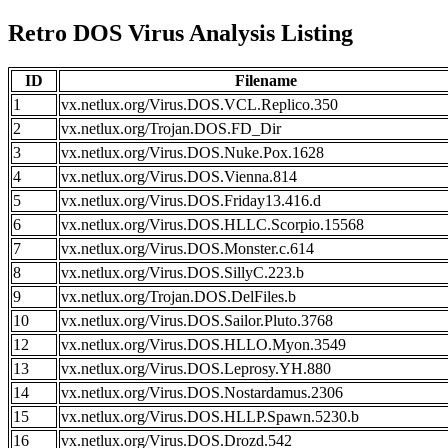
Retro DOS Virus Analysis Listing
ID
Filename
1
vx.netlux.org/Virus.DOS.VCL.Replico.350
2
vx.netlux.org/Trojan.DOS.FD_Dir
3
vx.netlux.org/Virus.DOS.Nuke.Pox.1628
4
vx.netlux.org/Virus.DOS.Vienna.814
5
vx.netlux.org/Virus.DOS.Friday13.416.d
6
vx.netlux.org/Virus.DOS.HLLC.Scorpio.15568
7
vx.netlux.org/Virus.DOS.Monster.c.614
8
vx.netlux.org/Virus.DOS.SillyC.223.b
9
vx.netlux.org/Trojan.DOS.DelFiles.b
10
vx.netlux.org/Virus.DOS.Sailor.Pluto.3768
12
vx.netlux.org/Virus.DOS.HLLO.Myon.3549
13
vx.netlux.org/Virus.DOS.Leprosy.YH.880
14
vx.netlux.org/Virus.DOS.Nostardamus.2306
15
vx.netlux.org/Virus.DOS.HLLP.Spawn.5230.b
16
vx.netlux.org/Virus.DOS.Drozd.542