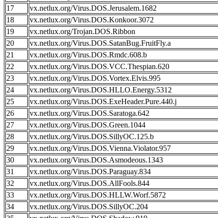
17
vx.netlux.org/Virus.DOS.Jerusalem.1682
18
vx.netlux.org/Virus.DOS.Konkoor.3072
19
vx.netlux.org/Trojan.DOS.Ribbon
20
vx.netlux.org/Virus.DOS.SatanBug.FruitFly.a
21
vx.netlux.org/Virus.DOS.Rmdc.608.b
22
vx.netlux.org/Virus.DOS.VCC.Thespian.620
23
vx.netlux.org/Virus.DOS.Vortex.Elvis.995
24
vx.netlux.org/Virus.DOS.HLLO.Energy.5312
25
vx.netlux.org/Virus.DOS.ExeHeader.Pure.440.j
26
vx.netlux.org/Virus.DOS.Saratoga.642
27
vx.netlux.org/Virus.DOS.Green.1044
28
vx.netlux.org/Virus.DOS.SillyOC.125.b
29
vx.netlux.org/Virus.DOS.Vienna.Violator.957
30
vx.netlux.org/Virus.DOS.Asmodeous.1343
31
vx.netlux.org/Virus.DOS.Paraguay.834
32
vx.netlux.org/Virus.DOS.AllFools.844
33
vx.netlux.org/Virus.DOS.HLLW.Worf.5872
34
vx.netlux.org/Virus.DOS.SillyOC.204