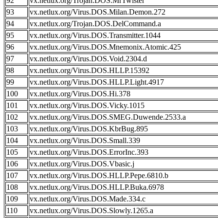
92
vx.netlux.org/Trojan.DOS.MrTwister
93
vx.netlux.org/Virus.DOS.Milan.Demon.272
94
vx.netlux.org/Trojan.DOS.DelCommand.a
95
vx.netlux.org/Virus.DOS.Transmitter.1044
96
vx.netlux.org/Virus.DOS.Mnemonix.Atomic.425
97
vx.netlux.org/Virus.DOS.Void.2304.d
98
vx.netlux.org/Virus.DOS.HLLP.15392
99
vx.netlux.org/Virus.DOS.HLLP.Light.4917
100
vx.netlux.org/Virus.DOS.Hi.378
101
vx.netlux.org/Virus.DOS.Vicky.1015
102
vx.netlux.org/Virus.DOS.SMEG.Duwende.2533.a
103
vx.netlux.org/Virus.DOS.KbrBug.895
104
vx.netlux.org/Virus.DOS.Small.339
105
vx.netlux.org/Virus.DOS.ErrorInc.393
106
vx.netlux.org/Virus.DOS.Vbasic.j
107
vx.netlux.org/Virus.DOS.HLLP.Pepe.6810.b
108
vx.netlux.org/Virus.DOS.HLLP.Buka.6978
109
vx.netlux.org/Virus.DOS.Made.334.c
110
vx.netlux.org/Virus.DOS.Slowly.1265.a