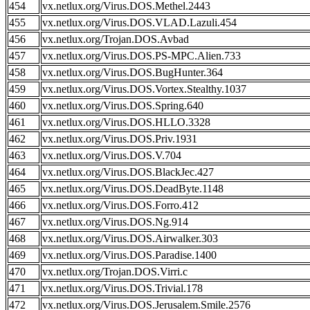
454
vx.netlux.org/Virus.DOS.Methel.2443
455
vx.netlux.org/Virus.DOS.VLAD.Lazuli.454
456
vx.netlux.org/Trojan.DOS.Avbad
457
vx.netlux.org/Virus.DOS.PS-MPC.Alien.733
458
vx.netlux.org/Virus.DOS.BugHunter.364
459
vx.netlux.org/Virus.DOS.Vortex.Stealthy.1037
460
vx.netlux.org/Virus.DOS.Spring.640
461
vx.netlux.org/Virus.DOS.HLLO.3328
462
vx.netlux.org/Virus.DOS.Priv.1931
463
vx.netlux.org/Virus.DOS.V.704
464
vx.netlux.org/Virus.DOS.BlackJec.427
465
vx.netlux.org/Virus.DOS.DeadByte.1148
466
vx.netlux.org/Virus.DOS.Forro.412
467
vx.netlux.org/Virus.DOS.Ng.914
468
vx.netlux.org/Virus.DOS.Airwalker.303
469
vx.netlux.org/Virus.DOS.Paradise.1400
470
vx.netlux.org/Trojan.DOS.Virri.c
471
vx.netlux.org/Virus.DOS.Trivial.178
472
vx.netlux.org/Virus.DOS.Jerusalem.Smile.2576